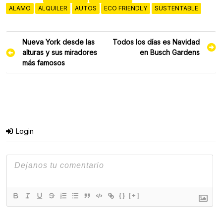
ALAMO
ALQUILER
AUTOS
ECO FRIENDLY
SUSTENTABLE
Navegación
Nueva York desde las
Todos los días es Navidad
de
alturas y sus miradores
en Busch Gardens
entradas
más famosos
Login
{}
[+]