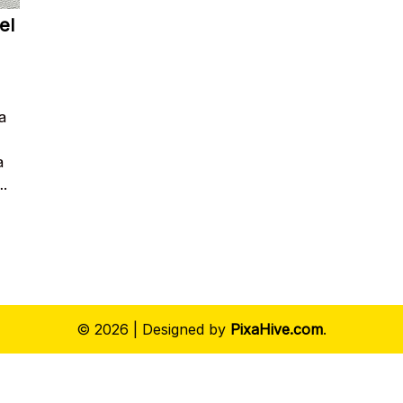
el
a
a
….
© 2026
|
Designed by
PixaHive.com
.