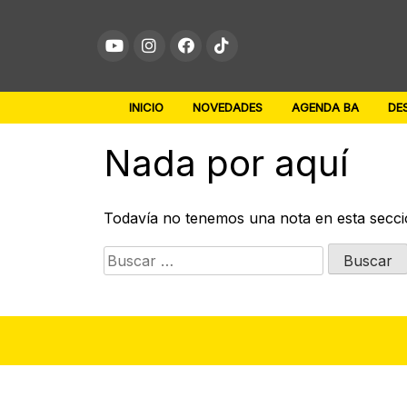
Skip
to
content
INICIO
NOVEDADES
AGENDA BA
DE
Nada por aquí
Todavía no tenemos una nota en esta secci
Buscar: