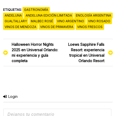
ETIQUETAS:
GASTRONOMÍA
ANDELUNA
ANDELUNA EDICIÓN LIMITADA
ENOLOGÍA ARGENTINA
GUALTALLARY
MALBEC ROSÉ
VINO ARGENTINO
VINO ROSADO
VINOS DE MENDOZA
VINOS DE PRIMAVERA
VINOS FRESCOS
Navegación
Halloween Horror Nights
Loews Sapphire Falls
de
2025 en Universal Orlando:
Resort: experiencia
entradas
mi experiencia y guía
tropical en Universal
completa
Orlando Resort
Login