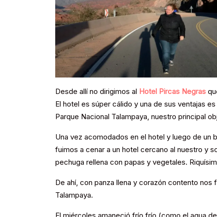
Desde allí no dirigimos al
Hotel Pircas Negras
que
El hotel es súper cálido y una de sus ventajas 
Parque Nacional Talampaya, nuestro principal obj
Una vez acomodados en el hotel y luego de un br
fuimos a cenar a un hotel cercano al nuestro y 
pechuga rellena con papas y vegetales. Riquísim
De ahí, con panza llena y corazón contento nos 
Talampaya.
El miércoles amaneció frío frío (como el agua del