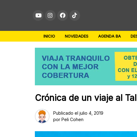
Skip
to
content
INICIO
NOVEDADES
AGENDA BA
DE
Crónica de un viaje al T
Publicado el
julio 4, 2019
por
Peli Cohen