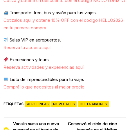
Cotizá y obtené un descuento con el código MODOTURISTA
Transporte: tren, bus y avión para tus viajes.
Cotizalos aquí y obtené 10% OFF con el código HELLO2026
en tu primera compra
Salas VIP en aeropuertos.
Reservá tu acceso aquí
Excursiones y tours.
Reservá actividades y experiencias aquí
Lista de imprescindibles para tu viaje.
Comprá lo que necesites al mejor precio
ETIQUETAS:
AEROLÍNEAS
NOVEDADES
DELTA AIRLINES
Navegación
Vacalin suma una nueva
Comenzó el ciclo de cine
de
sucursal en el barrio de
japonés en el Malba: