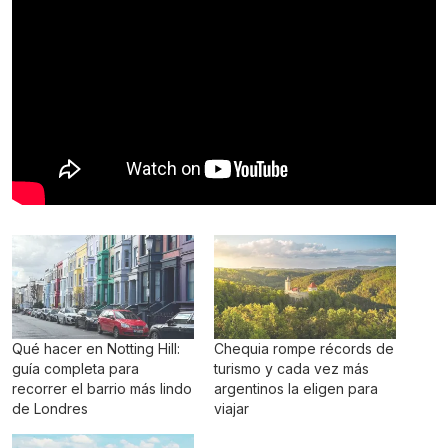
Qué hacer en Notting Hill:
Chequia rompe récords de
guía completa para
turismo y cada vez más
recorrer el barrio más lindo
argentinos la eligen para
de Londres
viajar