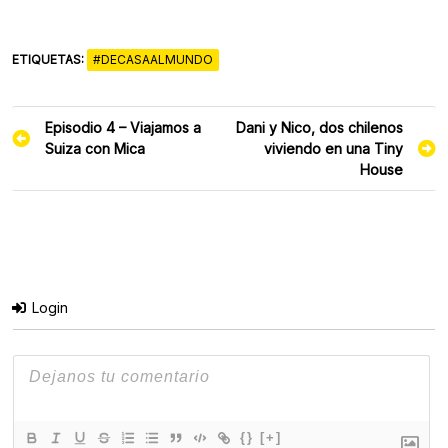
ETIQUETAS:
#DECASAALMUNDO
Navegación
Episodio 4 – Viajamos a
Dani y Nico, dos chilenos
de
Suiza con Mica
viviendo en una Tiny
entradas
House
Login
{}
[+]