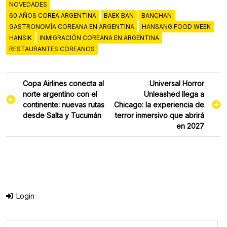
NOVEDADES
60 AÑOS COREA ARGENTINA
BAEK BAN
BANCHAN
GASTRONOMÍA COREANA EN ARGENTINA
HANSANG FOOD WEEK
HANSIK
INMIGRACIÓN COREANA EN ARGENTINA
RESTAURANTES COREANOS
Navegación
Copa Airlines conecta al
Universal Horror
de
norte argentino con el
Unleashed llega a
entradas
continente: nuevas rutas
Chicago: la experiencia de
desde Salta y Tucumán
terror inmersivo que abrirá
en 2027
Login