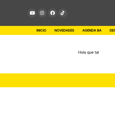
Skip
to
content
INICIO
NOVEDADES
AGENDA BA
DE
Hola que tal