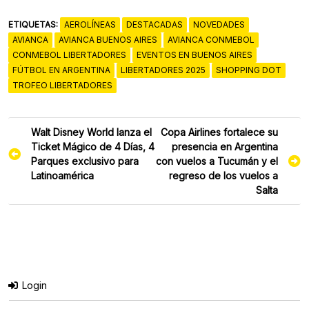
ETIQUETAS:
AEROLÍNEAS
DESTACADAS
NOVEDADES
AVIANCA
AVIANCA BUENOS AIRES
AVIANCA CONMEBOL
CONMEBOL LIBERTADORES
EVENTOS EN BUENOS AIRES
FÚTBOL EN ARGENTINA
LIBERTADORES 2025
SHOPPING DOT
TROFEO LIBERTADORES
Navegación
Walt Disney World lanza el
Copa Airlines fortalece su
de
Ticket Mágico de 4 Días, 4
presencia en Argentina
entradas
Parques exclusivo para
con vuelos a Tucumán y el
Latinoamérica
regreso de los vuelos a
Salta
Login