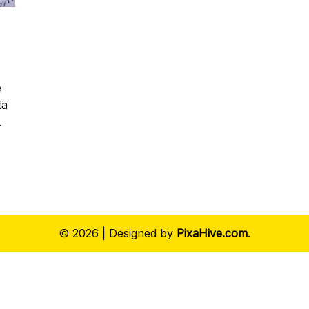
e
ta
.
© 2026
|
Designed by
PixaHive.com
.