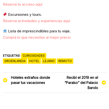
Reservá tu acceso aquí
Excursiones y tours.
Reservá actividades y experiencias aquí
Lista de imprescindibles para tu viaje.
Comprá lo que necesites al mejor precio
ETIQUETAS:
CURIOSIDADES
GROENLANDIA
HOTEL
LEJANO
REMOTO
Navegación
Hoteles extraños donde
Recibí el 2019 en el
de
pasar tus vacaciones
“Paraíso” del Palacio
entradas
Barolo