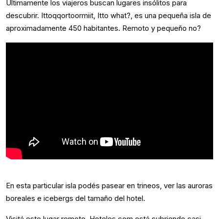
Últimamente los viajeros buscan lugares insólitos para
descubrir. Ittoqqortoormiit, Itto what?, es una pequeña isla de
aproximadamente 450 habitantes. Remoto y pequeño no?
En esta particular isla podés pasear en trineos, ver las auroras
boreales e icebergs del tamaño del hotel.
Visitá este lugar remoto. Hoteles.com está cubriendo casi