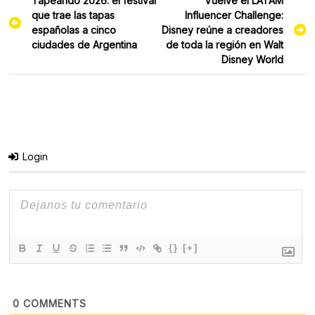
Tapeando 2026: el festival
Vuelve el LATAM
de
que trae las tapas
Influencer Challenge:
entradas
españolas a cinco
Disney reúne a creadores
ciudades de Argentina
de toda la región en Walt
Disney World
Login
{}
[+]
0
COMMENTS