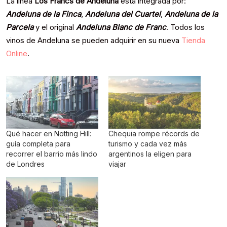
La línea
Los Francs de Andeluna
está integrada por:
Andeluna de la Finca
,
Andeluna del Cuartel
,
Andeluna de la
Parcela
y el original
Andeluna Blanc de Franc
. Todos los
vinos de Andeluna se pueden adquirir en su nueva
Tienda
Online
.
Qué hacer en Notting Hill:
Chequia rompe récords de
guía completa para
turismo y cada vez más
recorrer el barrio más lindo
argentinos la eligen para
de Londres
viajar