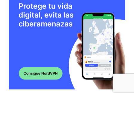
© 2026
|
Designed by
PixaHive.com
.