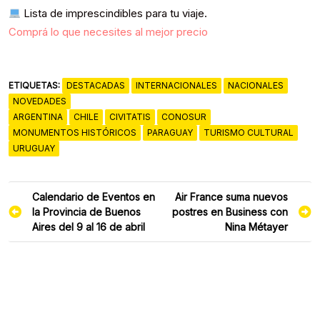
Lista de imprescindibles para tu viaje.
Comprá lo que necesites al mejor precio
ETIQUETAS:
DESTACADAS
INTERNACIONALES
NACIONALES
NOVEDADES
ARGENTINA
CHILE
CIVITATIS
CONOSUR
MONUMENTOS HISTÓRICOS
PARAGUAY
TURISMO CULTURAL
URUGUAY
Navegación
Calendario de Eventos en
Air France suma nuevos
de
la Provincia de Buenos
postres en Business con
entradas
Aires del 9 al 16 de abril
Nina Métayer