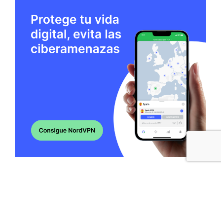
© 2026
|
Designed by
PixaHive.com
.