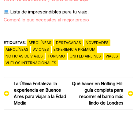
Lista de imprescindibles para tu viaje.
Comprá lo que necesites al mejor precio
ETIQUETAS:
AEROLÍNEAS
DESTACADAS
NOVEDADES
AEROLÍNEAS
AVIONES
EXPERIENCIA PREMIUM
NOTICIAS DE VIAJES
TURISMO
UNITED AIRLINES
VIAJES
VUELOS INTERNACIONALES
Navegación
La Última Fortaleza: la
Qué hacer en Notting Hill:
de
experiencia en Buenos
guía completa para
entradas
Aires para viajar a la Edad
recorrer el barrio más
Media
lindo de Londres