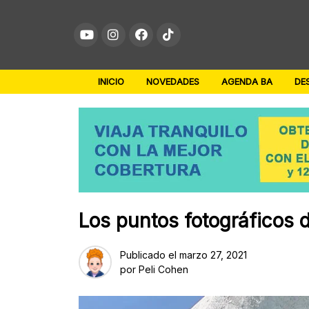
Skip
to
content
INICIO
NOVEDADES
AGENDA BA
DE
Los puntos fotográficos d
Publicado el
marzo 27, 2021
por
Peli Cohen