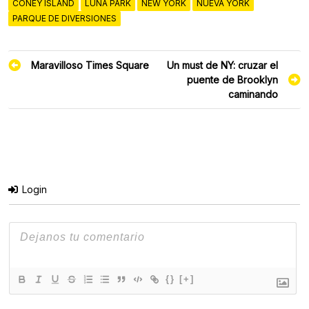
CONEY ISLAND
LUNA PARK
NEW YORK
NUEVA YORK
PARQUE DE DIVERSIONES
Navegación
Maravilloso Times Square
Un must de NY: cruzar el
de
puente de Brooklyn
entradas
caminando
Login
{}
[+]