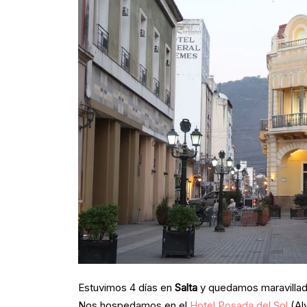
Estuvimos 4 días en
Salta
y quedamos maravillada
Nos hospedamos en el
Hotel Posada del Sol
(Al