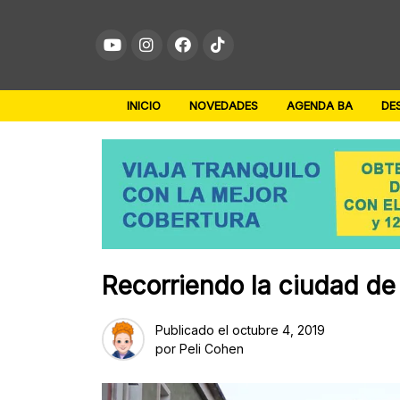
Skip
to
content
INICIO
NOVEDADES
AGENDA BA
DE
Recorriendo la ciudad de 
Publicado el
octubre 4, 2019
por
Peli Cohen